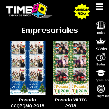
Empresariales
Todos
XV Años
Bodas
Graduaci
Empresar
Posada
Posada VILTEC
CCAPAMA 2018
2018