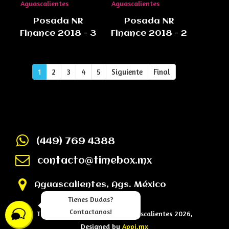
Posada NR
Posada NR
Finance 2018 - 3
Finance 2018 - 2
1
2
3
4
5
Siguiente
Final
(449) 769 4388
contacto@timebox.mx
Aguascalientes, Ags. México
Tienes Dudas?
Contactanos!
TimeBox - Cabina de Fotos Aguascalientes 2026,
Designed by
Appi.mx