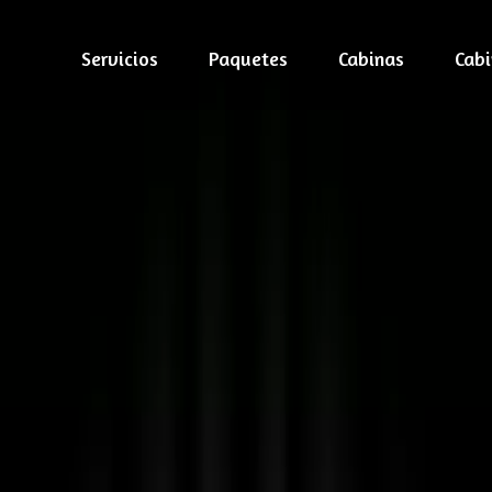
Servicios
Paquetes
Cabinas
Cab