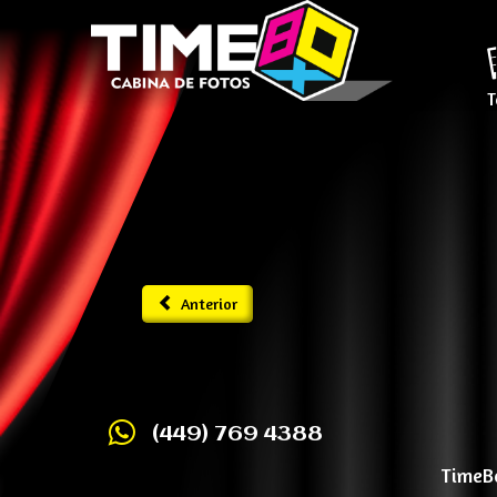
T
Anterior
(449) 769 4388
TimeBo